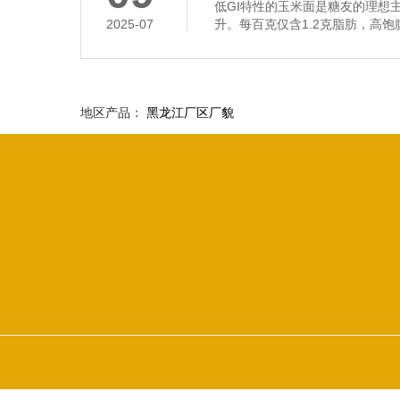
低GI特性的玉米面是糖友的理想
2025-07
升。每百克仅含1.2克脂肪，高饱腹
地区产品：
黑龙江厂区厂貌