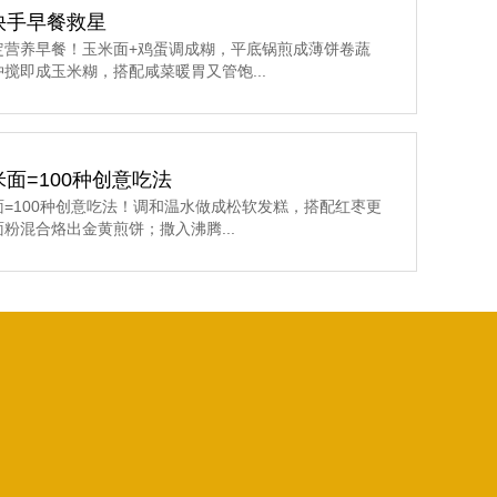
快手早餐救星
定营养早餐！玉米面+鸡蛋调成糊，平底锅煎成薄饼卷蔬
搅即成玉米糊，搭配咸菜暖胃又管饱...
面=100种创意吃法
面=100种创意吃法！调和温水做成松软发糕，搭配红枣更
粉混合烙出金黄煎饼；撒入沸腾...