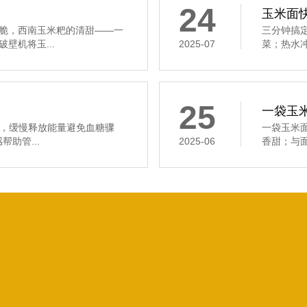
24
玉米面
脆，西南玉米粑的清甜——一
三分钟搞
壁机将玉...
2025-07
菜；热水冲
25
一袋玉米
食，缓慢释放能量避免血糖骤
一袋玉米
助管...
2025-06
香甜；与面