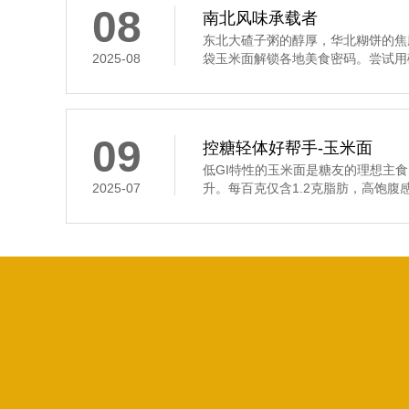
08
南北风味承载者
东北大碴子粥的醇厚，华北糊饼的焦
2025-08
袋玉米面解锁各地美食密码。尝试用破
09
控糖轻体好帮手-玉米面
低GI特性的玉米面是糖友的理想主
2025-07
升。每百克仅含1.2克脂肪，高饱腹感帮